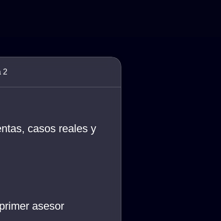
 2
ntas, casos reales y
primer asesor