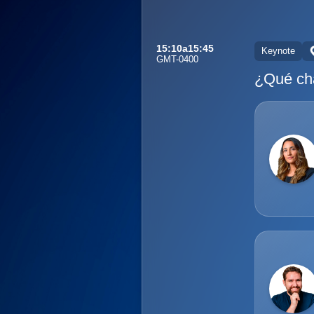
15:10
a
15:45
Keynote
GMT-0400
¿Qué cha