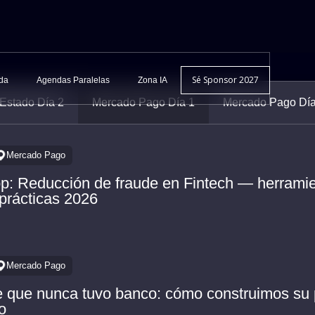
Sé Sponsor 2027
da
Agendas Paralelas
Zona IA
Estado Día 2
Mercado Pago Día 1
Mercado Pago Día
Mercado Pago
: Reducción de fraude en Fintech — herramie
prácticas 2026
Mercado Pago
te que nunca tuvo banco: cómo construimos su 
o