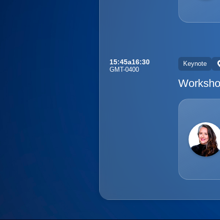
15:45
a
16:30
Keynote
GMT-0400
Workshop