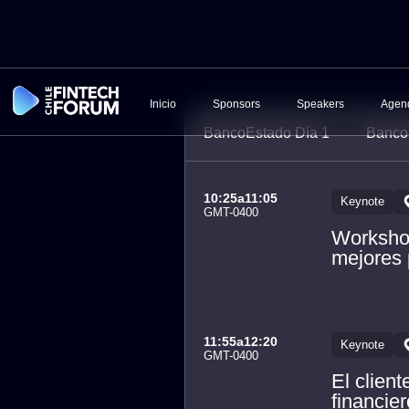
Inicio
Sponsors
Speakers
Agen
BancoEstado Día 1
Banco
10:25
a
11:05
Keynote
GMT-0400
Workshop
mejores 
11:55
a
12:20
Keynote
GMT-0400
El clien
financier