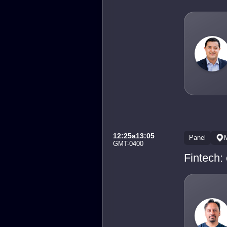
12:25
a
13:05
Panel
GMT-0400
Fintech: