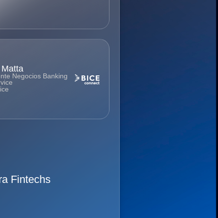
 Matta
nte Negocios Banking
vice
ice
ra Fintechs