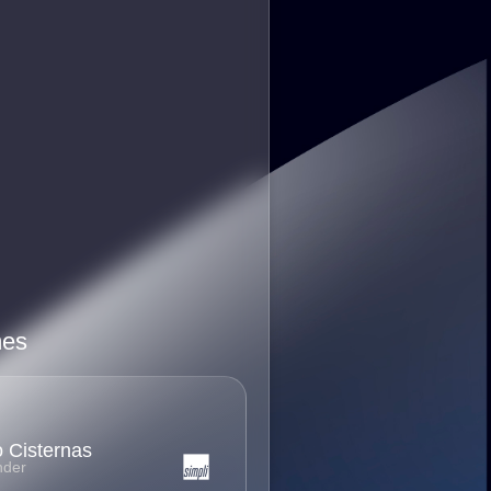
mes
 Cisternas
nder