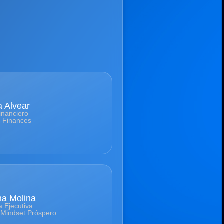
a Alvear
inanciero
p Finances
na Molina
a Ejecutiva
 Mindset Próspero