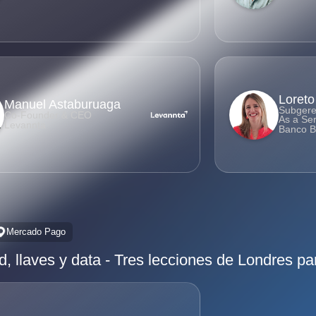
Loreto
Manuel Astaburuaga
Subgere
Co-Founder & CEO
As a Ser
Levannta
Banco B
Mercado Pago
d, llaves y data - Tres lecciones de Londres pa