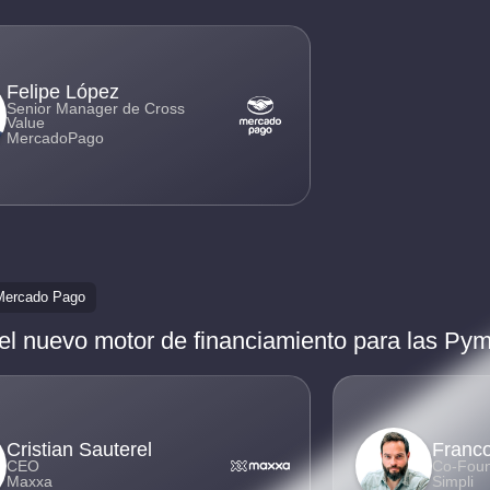
Felipe López
Senior Manager de Cross
Value
MercadoPago
Mercado Pago
 el nuevo motor de financiamiento para las Py
Cristian Sauterel
Franco
CEO
Co-Fou
Maxxa
Simpli