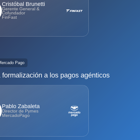
Cristóbal Brunetti
Gerente General &
Cofundador
FinFast
Mercado Pago
 formalización a los pagos agénticos
Pablo Zabaleta
Director de Pymes
MercadoPago