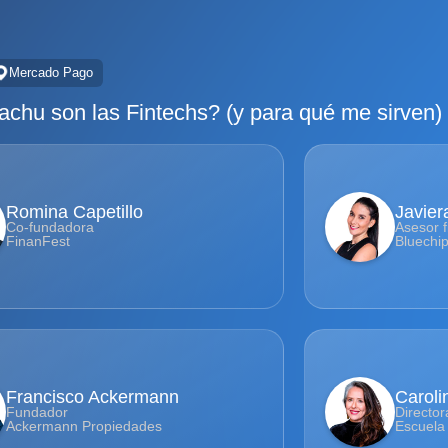
Mercado Pago
chu son las Fintechs? (y para qué me sirven)
Romina Capetillo
Javier
Co-fundadora
Asesor f
FinanFest
Bluechi
Francisco Ackermann
Caroli
Fundador
Director
Ackermann Propiedades
Escuela