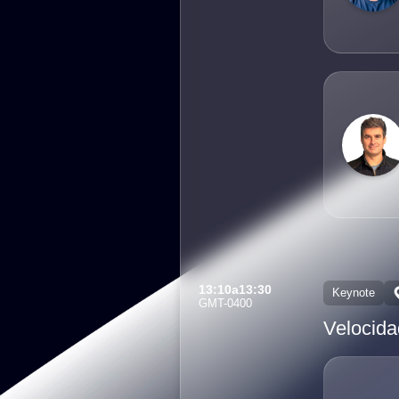
13:10
a
13:30
Keynote
GMT-0400
Velocida