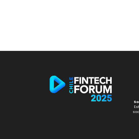
So
Es
soc