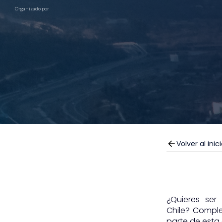
Organizado por
Volver al inic
¿Quieres ser
Chile? Comple
parte de esta 